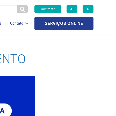
Contraste
A+
A-
SERVIÇOS ONLINE
s
Contato
ENTO