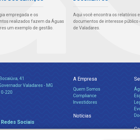
gia empregada e os
Aqui você encontra os relatórios e
ntos realizados fazem da Águas
documentos de interesse público
res um exemplo de gestão.
de Valadares.
Bocaiúva, 41
A Empresa
Se
 Governador Valadares - MG
Quem Somos
Ág
10-220
Compliance
Es
Investidores
Leg
Ev
Notícias
Do
 Redes Sociais
Ca