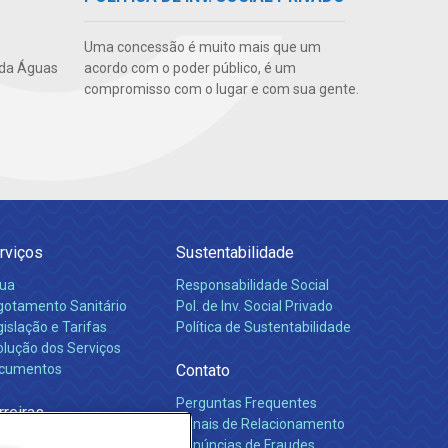
Uma concessão é muito mais que um
 da Águas
acordo com o poder público, é um
compromisso com o lugar e com sua gente.
rviços
Sustentabilidade
ua
Responsabilidade Social
gotamento Sanitário
Pol. de Inv. Social Privado
islação e Tarifas
Política de Sustentabilidade
olução dos Serviços
cumentos
Contato
Perguntas Frequentes
rreiras
Canais de Relacionamento
Denúncias de Fraudes