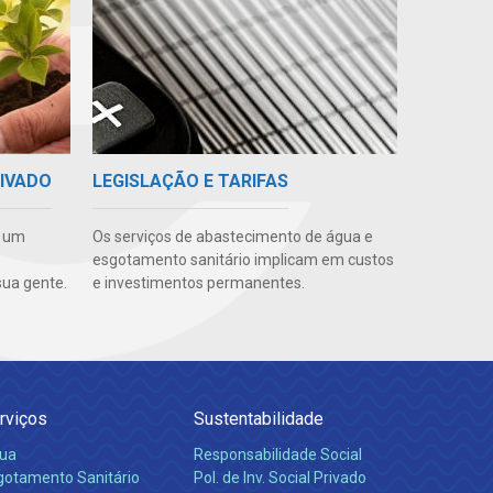
RIVADO
LEGISLAÇÃO E TARIFAS
e um
Os serviços de abastecimento de água e
esgotamento sanitário implicam em custos
ua gente.
e investimentos permanentes.
rviços
Sustentabilidade
ua
Responsabilidade Social
gotamento Sanitário
Pol. de Inv. Social Privado