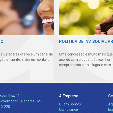
TO
POLITICA DE INV. SOCIAL P
e Valadares oferece um canal de
Uma concessão é muito mais qu
ão eficiente. Entre em contato
acordo com o poder público, é um
compromisso com o lugar e com s
Bocaiúva, 41
A Empresa
Se
 Governador Valadares - MG
Quem Somos
Ág
10-220
Compliance
Es