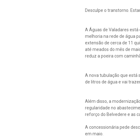
Desculpe o transtorno. Est
A Águas de Valadares está 
melhoria na rede de água pa
extensão de cerca de 11 qu
até meados do mês de maio. 
reduz a poeira com caminhã
A nova tubulação que está s
de litros de água e vai traz
Além disso, a modernização 
regularidade no abastecimen
reforço do Belvedere e as c
A concessionária pede desc
em maio.