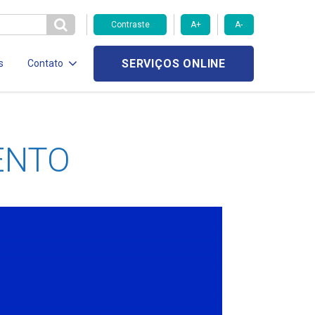
Contraste
A+
A-
SERVIÇOS ONLINE
s
Contato
ENTO