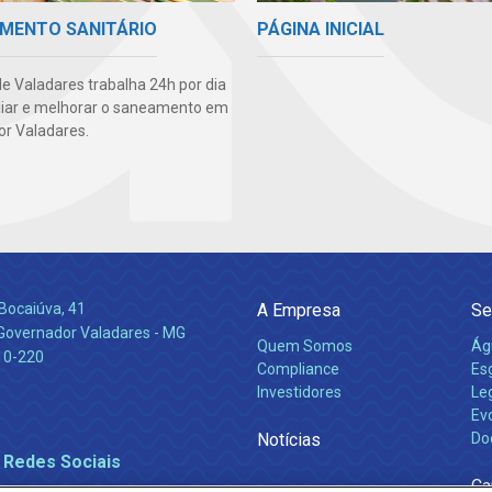
PÁGINA INICIAL
MENTO SANITÁRIO
e Valadares trabalha 24h por dia
iar e melhorar o saneamento em
r Valadares.
Bocaiúva, 41
A Empresa
Se
 Governador Valadares - MG
Quem Somos
Ág
10-220
Compliance
Es
Investidores
Leg
Ev
Notícias
Do
 Redes Sociais
Ca