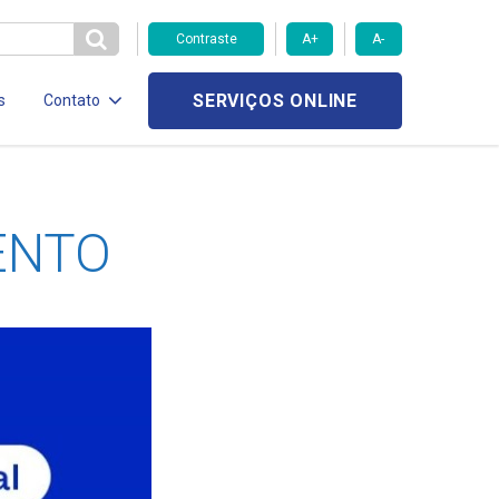
Contraste
A+
A-
SERVIÇOS ONLINE
s
Contato
ENTO