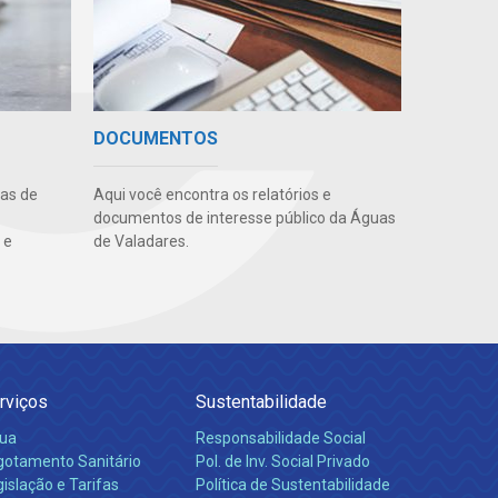
DOCUMENTOS
uas de
Aqui você encontra os relatórios e
documentos de interesse público da Águas
 e
de Valadares.
rviços
Sustentabilidade
ua
Responsabilidade Social
gotamento Sanitário
Pol. de Inv. Social Privado
islação e Tarifas
Política de Sustentabilidade