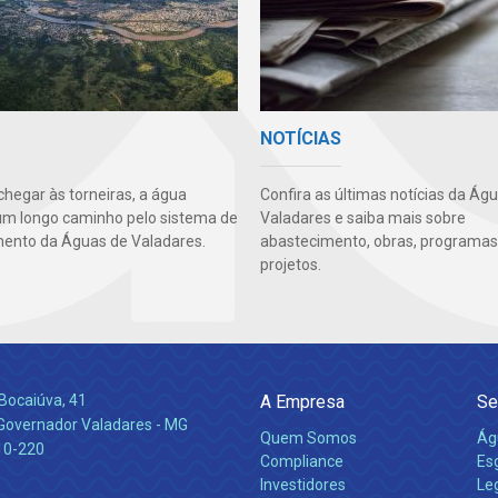
NOTÍCIAS
chegar às torneiras, a água
Confira as últimas notícias da Ág
um longo caminho pelo sistema de
Valadares e saiba mais sobre
ento da Águas de Valadares.
abastecimento, obras, programas
projetos.
Bocaiúva, 41
A Empresa
Se
 Governador Valadares - MG
Quem Somos
Ág
10-220
Compliance
Es
Investidores
Leg