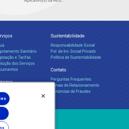
Aplicativo(s) da AEG...
rviços
Sustentabilidade
ua
Responsabilidade Social
gotamento Sanitário
Pol. de Inv. Social Privado
islação e Tarifas
Política de Sustentabilidade
olução dos Serviços
cumentos
Contato
Perguntas Frequentes
rreiras
Canais de Relacionamento
Denúncias de Fraudes
ies
gs