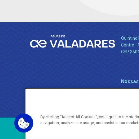
Quintino 
Centro -
CEP 350
Nossas
By clicking “Accept All Cookies”, you agree to the stor
navigation, analyze site usage, and assist in our market