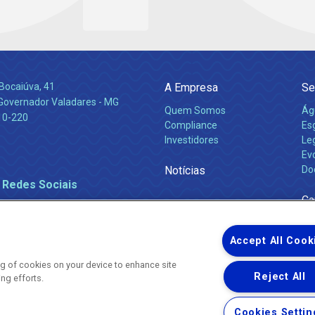
Bocaiúva, 41
A Empresa
Se
 Governador Valadares - MG
Quem Somos
Ág
10-220
Compliance
Es
Investidores
Leg
Ev
Notícias
Do
 Redes Sociais
Ca
Accept All Cook
ing of cookies on your device to enhance site
Reject All
ing efforts.
Uma empresa
Copyright ® 2026 - Todos os Direitos Reservados.
Nossa natureza movimenta a vida
Cookies Settin