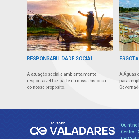
RESPONSABILIDADE SOCIAL
ESGOTA
A atuação social e ambientalmente
A Águas d
responsável faz parte da nossa história e
para ampl
do nosso propósito.
Governado
Quintino 
Centro -
CEP 350