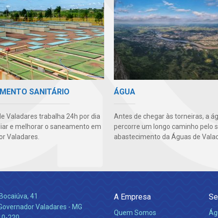
MENTO SANITÁRIO
ÁGUA
e Valadares trabalha 24h por dia
Antes de chegar às torneiras, a á
iar e melhorar o saneamento em
percorre um longo caminho pelo 
r Valadares.
abastecimento da Águas de Valad
Bocaiúva, 41
A Empresa
Se
 Governador Valadares - MG
Quem Somos
Ág
10-220