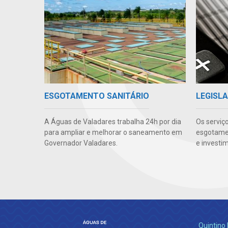
ESGOTAMENTO SANITÁRIO
LEGISLA
A Águas de Valadares trabalha 24h por dia
Os serviç
para ampliar e melhorar o saneamento em
esgotamen
Governador Valadares.
e investi
Quintino 