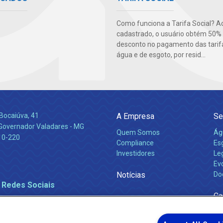
Como funciona a Tarifa Social? A
cadastrado, o usuário obtém 50%
desconto no pagamento das tarif
água e de esgoto, por resid...
Bocaiúva, 41
A Empresa
Se
 Governador Valadares - MG
Quem Somos
Ág
10-220
Compliance
Es
Investidores
Leg
Ev
Notícias
Do
 Redes Sociais
Ca