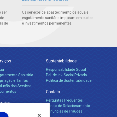
o ser
Os serviços de abastecimento de água e
 de
esgotamento sanitário implicam em custos
as de
e investimentos permanentes.
rviços
Sustentabilidade
ua
Responsabilidade Social
gotamento Sanitário
Pol. de Inv. Social Privado
islação e Tarifas
Política de Sustentabilidade
olução dos Serviços
cumentos
Contato
Perguntas Frequentes
rreiras
Canais de Relacionamento
Denúncias de Fraudes