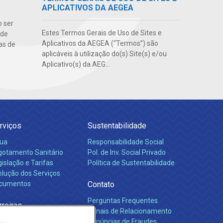
APLICATIVOS DA AEGEA
o ser
Estes Termos Gerais de Uso de Sites e
 de
Aplicativos da AEGEA (“Termos”) são
as de
aplicáveis à utilização do(s) Site(s) e/ou
Aplicativo(s) da AEG...
rviços
Sustentabilidade
ua
Responsabilidade Social
gotamento Sanitário
Pol. de Inv. Social Privado
islação e Tarifas
Política de Sustentabilidade
olução dos Serviços
cumentos
Contato
Perguntas Frequentes
rreiras
Canais de Relacionamento
Denúncias de Fraudes