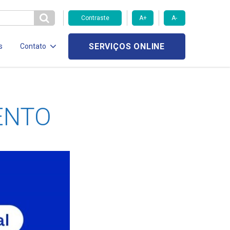
Contraste
A+
A-
SERVIÇOS ONLINE
s
Contato
ENTO