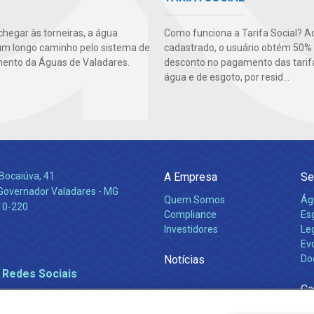
Como funciona a Tarifa Social? A
chegar às torneiras, a água
cadastrado, o usuário obtém 50%
um longo caminho pelo sistema de
desconto no pagamento das tarif
ento da Águas de Valadares.
água e de esgoto, por resid...
Bocaiúva, 41
A Empresa
Se
 Governador Valadares - MG
Quem Somos
Ág
10-220
Compliance
Es
Investidores
Leg
Ev
Notícias
Do
 Redes Sociais
Ca