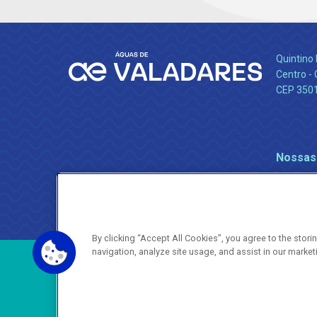
Quintino 
Centro -
CEP 350
Nossas
By clicking “Accept All Cookies”, you agree to the stor
navigation, analyze site usage, and assist in our market