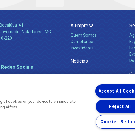
Bocaiúva, 41
A Empresa
Se
 Governador Valadares - MG
Quem Somos
Ág
10-220
Compliance
Es
Investidores
Leg
Ev
Notícias
Do
 Redes Sociais
Ca
Accept All Cook
ing of cookies on your device to enhance site
Reject All
ing efforts.
Uma empresa
Copyright ® 2026 - Todos os Direitos Reservados.
Nossa natureza movimenta a vida
Cookies Settin
Termos Gerais de Uso de Sites e Aplicativos