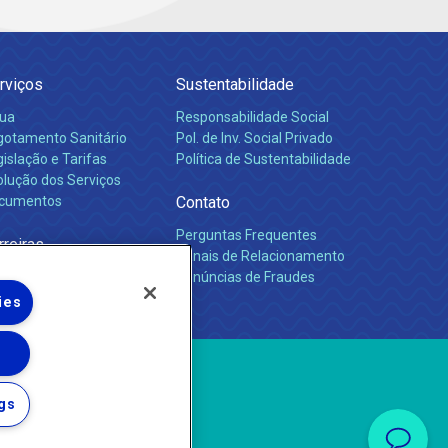
rviços
Sustentabilidade
ua
Responsabilidade Social
gotamento Sanitário
Pol. de Inv. Social Privado
islação e Tarifas
Política de Sustentabilidade
olução dos Serviços
cumentos
Contato
Perguntas Frequentes
rreiras
Canais de Relacionamento
Denúncias de Fraudes
ies
gs