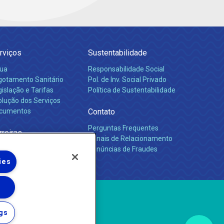
rviços
Sustentabilidade
ua
Responsabilidade Social
gotamento Sanitário
Pol. de Inv. Social Privado
islação e Tarifas
Política de Sustentabilidade
olução dos Serviços
cumentos
Contato
Perguntas Frequentes
rreiras
Canais de Relacionamento
Denúncias de Fraudes
ies
gs