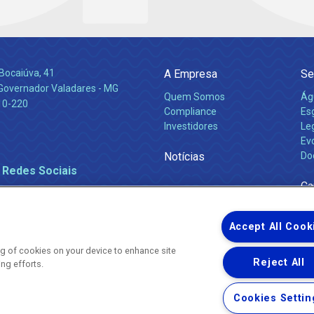
Bocaiúva, 41
A Empresa
Se
 Governador Valadares - MG
Quem Somos
Ág
10-220
Compliance
Es
Investidores
Leg
Ev
Notícias
Do
 Redes Sociais
Ca
Accept All Cook
ing of cookies on your device to enhance site
Reject All
ing efforts.
Uma empresa
Copyright ® 2026 - Todos os Direitos Reservados.
Nossa natureza movimenta a vida
Cookies Settin