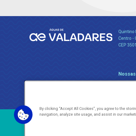
Quintino 
Centro -
CEP 350
Nossas
By clicking “Accept All Cookies”, you agree to the stor
navigation, analyze site usage, and assist in our market