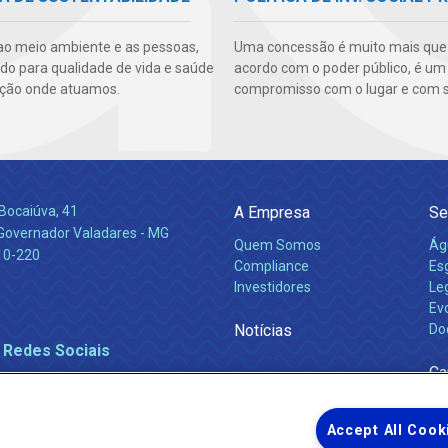
ao meio ambiente e as pessoas,
Uma concessão é muito mais qu
ndo para qualidade de vida e saúde
acordo com o poder público, é um
ção onde atuamos.
compromisso com o lugar e com s
Bocaiúva, 41
A Empresa
Se
 Governador Valadares - MG
Quem Somos
Ág
10-220
Compliance
Es
Investidores
Leg
Ev
Notícias
Do
 Redes Sociais
Ca
Accept All Cook