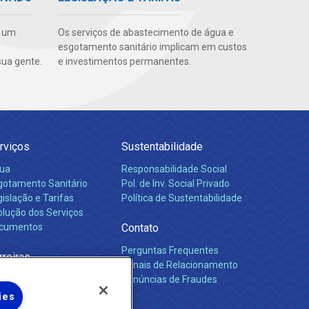
e um
Os serviços de abastecimento de água e
esgotamento sanitário implicam em custos
ua gente.
e investimentos permanentes.
rviços
Sustentabilidade
ua
Responsabilidade Social
gotamento Sanitário
Pol. de Inv. Social Privado
islação e Tarifas
Política de Sustentabilidade
olução dos Serviços
cumentos
Contato
Perguntas Frequentes
rreiras
Canais de Relacionamento
Denúncias de Fraudes
ies