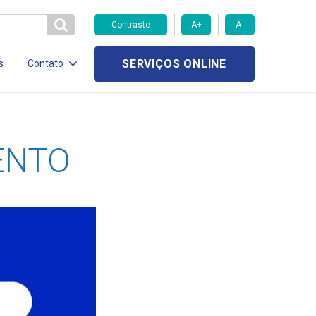
Contraste
A+
A-
SERVIÇOS ONLINE
s
Contato
ENTO