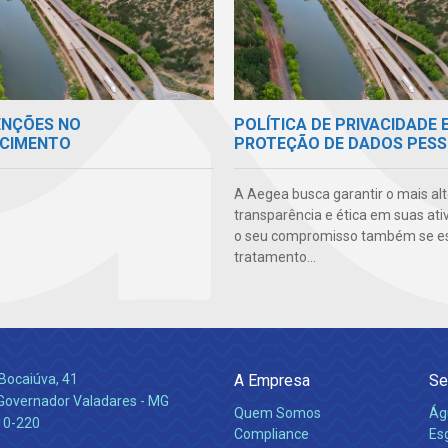
ENÇÕES NO
POLÍTICA DE PRIVACIDADE 
CIMENTO
PROTEÇÃO DE DADOS PESS
A Aegea busca garantir o mais alt
transparência e ética em suas ati
o seu compromisso também se e
tratamento...
Bocaiúva, 41
A Empresa
Se
 Governador Valadares - MG
Quem Somos
Ág
10-220
Compliance
Es