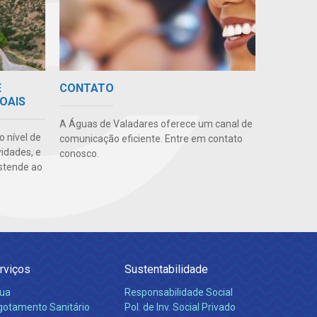
E
CONTATO
OAIS
A Águas de Valadares oferece um canal de
o nível de
comunicação eficiente. Entre em contato
vidades, e
conosco.
stende ao
rviços
Sustentabilidade
ua
Responsabilidade Social
gotamento Sanitário
Pol. de Inv. Social Privado