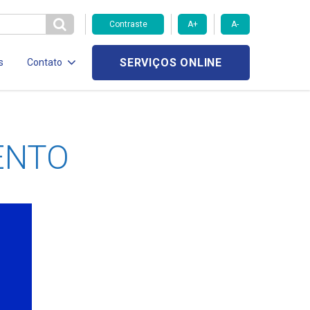
Contraste
A+
A-
SERVIÇOS ONLINE
s
Contato
ENTO