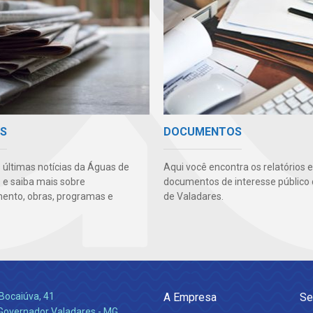
AS
DOCUMENTOS
s últimas notícias da Águas de
Aqui você encontra os relatórios e
 e saiba mais sobre
documentos de interesse público
ento, obras, programas e
de Valadares.
Bocaiúva, 41
A Empresa
Se
 Governador Valadares - MG