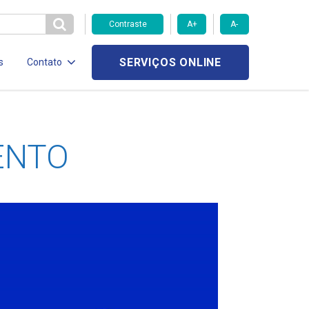
Contraste
A+
A-
SERVIÇOS ONLINE
s
Contato
ENTO