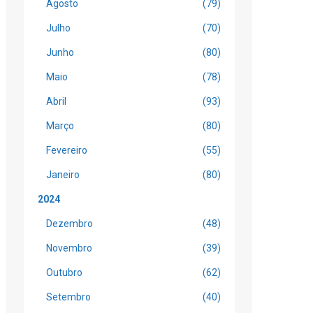
Agosto
(79)
Julho
(70)
Junho
(80)
Maio
(78)
Abril
(93)
Março
(80)
Fevereiro
(55)
Janeiro
(80)
2024
Dezembro
(48)
Novembro
(39)
Outubro
(62)
Setembro
(40)