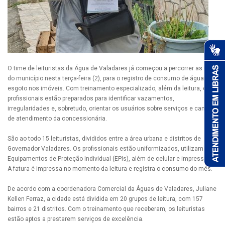
O time de leituristas da Água de Valadares já começou a percorrer as ruas
do município nesta terça-feira (2), para o registro de consumo de água e
esgoto nos imóveis. Com treinamento especializado, além da leitura, os
profissionais estão preparados para identificar vazamentos,
irregularidades e, sobretudo, orientar os usuários sobre serviços e canais
de atendimento da concessionária.
São ao todo 15 leituristas, divididos entre a área urbana e distritos de
Governador Valadares. Os profissionais estão uniformizados, utilizam
Equipamentos de Proteção Individual (EPIs), além de celular e impressora.
A fatura é impressa no momento da leitura e registra o consumo do mês.
De acordo com a coordenadora Comercial da Águas de Valadares, Juliane
Kellen Ferraz, a cidade está dividida em 20 grupos de leitura, com 157
bairros e 21 distritos. Com o treinamento que receberam, os leituristas
estão aptos a prestarem serviços de excelência.