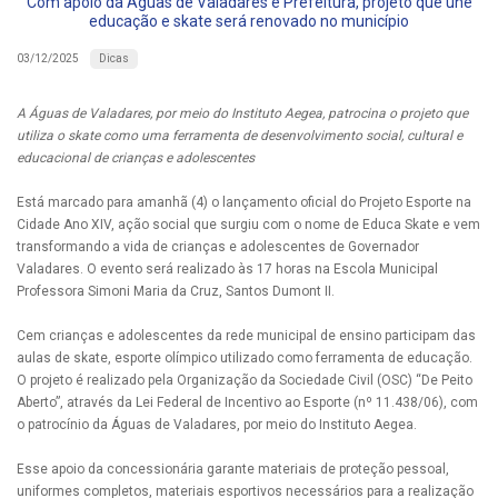
Com apoio da Águas de Valadares e Prefeitura, projeto que une
educação e skate será renovado no município
Dicas
03/12/2025
A Águas de Valadares, por meio do Instituto Aegea, patrocina o projeto que
utiliza o skate como uma ferramenta de desenvolvimento social, cultural e
educacional de crianças e adolescentes
Está marcado para amanhã (4) o lançamento oficial do Projeto Esporte na
Cidade Ano XIV, ação social que surgiu com o nome de Educa Skate e vem
transformando a vida de crianças e adolescentes de Governador
Valadares. O evento será realizado às 17 horas na Escola Municipal
Professora Simoni Maria da Cruz, Santos Dumont II.
Cem crianças e adolescentes da rede municipal de ensino participam das
aulas de skate, esporte olímpico utilizado como ferramenta de educação.
O projeto é realizado pela Organização da Sociedade Civil (OSC) “De Peito
Aberto”, através da Lei Federal de Incentivo ao Esporte (nº 11.438/06), com
o patrocínio da Águas de Valadares, por meio do Instituto Aegea.
Esse apoio da concessionária garante materiais de proteção pessoal,
uniformes completos, materiais esportivos necessários para a realização