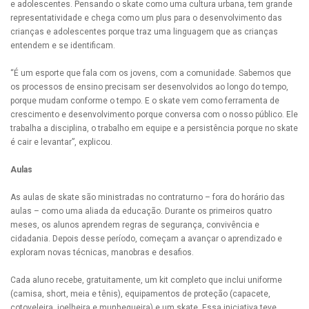
e adolescentes. Pensando o skate como uma cultura urbana, tem grande
representatividade e chega como um plus para o desenvolvimento das
crianças e adolescentes porque traz uma linguagem que as crianças
entendem e se identificam.
“É um esporte que fala com os jovens, com a comunidade. Sabemos que
os processos de ensino precisam ser desenvolvidos ao longo do tempo,
porque mudam conforme o tempo. E o skate vem como ferramenta de
crescimento e desenvolvimento porque conversa com o nosso público. Ele
trabalha a disciplina, o trabalho em equipe e a persistência porque no skate
é cair e levantar”, explicou.
Aulas
As aulas de skate são ministradas no contraturno – fora do horário das
aulas – como uma aliada da educação. Durante os primeiros quatro
meses, os alunos aprendem regras de segurança, convivência e
cidadania. Depois desse período, começam a avançar o aprendizado e
exploram novas técnicas, manobras e desafios.
Cada aluno recebe, gratuitamente, um kit completo que inclui uniforme
(camisa, short, meia e tênis), equipamentos de proteção (capacete,
cotoveleira, joelheira e munhequeira) e um skate. Essa iniciativa teve