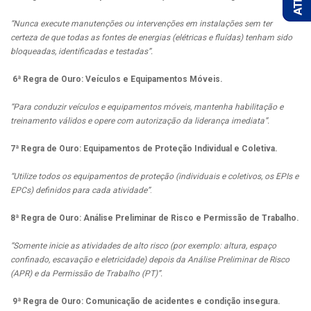
“Nunca execute manutenções ou intervenções em instalações sem ter
certeza de que todas as fontes de energias (elétricas e fluídas) tenham sido
bloqueadas, identificadas e testadas”.
6ª Regra de Ouro: Veículos e Equipamentos Móveis.
“Para conduzir veículos e equipamentos móveis, mantenha habilitação e
treinamento válidos e opere com autorização da liderança imediata”.
7ª Regra de Ouro: Equipamentos de Proteção Individual e Coletiva.
“Utilize todos os equipamentos de proteção (individuais e coletivos, os EPIs e
EPCs) definidos para cada atividade”
.
8ª Regra de Ouro: Análise Preliminar de Risco e Permissão de Trabalho.
“Somente inicie as atividades de alto risco (por exemplo: altura, espaço
confinado, escavação e eletricidade) depois da Análise Preliminar de Risco
(APR) e da Permissão de Trabalho (PT)”.
9ª Regra de Ouro: Comunicação de acidentes e condição insegura.