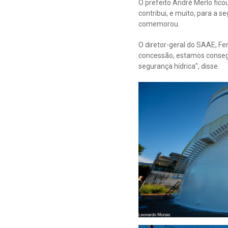
O prefeito André Merlo fico
contribui, e muito, para a 
comemorou.
O diretor-geral do SAAE, Fe
concessão, estamos consegu
segurança hídrica”, disse.