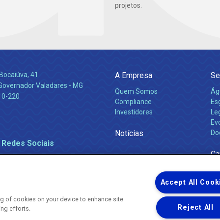
projetos.
Bocaiúva, 41
A Empresa
Se
 Governador Valadares - MG
Quem Somos
Ág
10-220
Compliance
Es
Investidores
Leg
Ev
Notícias
Do
 Redes Sociais
Ca
Accept All Cook
ing of cookies on your device to enhance site
Reject All
ing efforts.
Uma empresa
Copyright ® 2026 - Todos os Direitos Reservados.