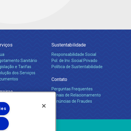
rviços
Sustentabilidade
ua
Responsabilidade Social
gotamento Sanitário
Pol. de Inv. Social Privado
islação e Tarifas
Política de Sustentabilidade
olução dos Serviços
cumentos
Contato
Perguntas Frequentes
rreiras
Canais de Relacionamento
Denúncias de Fraudes
ies