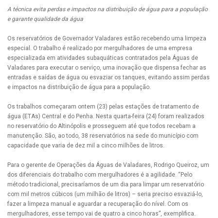
A técnica evita perdas e impactos na distribuição de água para a população
e garante qualidade da água
Os reservatórios de Governador Valadares estão recebendo uma limpeza
especial. O trabalho é realizado por mergulhadores de uma empresa
especializada em atividades subaquáticas contratados pela Águas de
Valadares para executar o serviço, uma inovação que dispensa fechar as
entradas e saídas de água ou esvaziar os tanques, evitando assim perdas
e impactos na distribuição de água para a população.
Os trabalhos começaram ontem (23) pelas estações de tratamento de
água (ETAs) Central e do Penha. Nesta quarta-feira (24) foram realizados
no reservatório do Altinópolis e prosseguem até que todos recebam a
manutenção. São, ao todo, 38 reservatórios na sede do município com
capacidade que varia de dez mil a cinco milhões de litros.
Para o gerente de Operações da Águas de Valadares, Rodrigo Queiroz, um
dos diferenciais do trabalho com mergulhadores é a agilidade. “Pelo
método tradicional, precisaríamos de um dia para limpar um reservatório
com mil metros cúbicos (um milhão de litros) – seria preciso esvaziá-lo,
fazer a limpeza manual e aguardar a recuperação do nível. Com os
mergulhadores, esse tempo vai de quatro a cinco horas”, exemplifica.