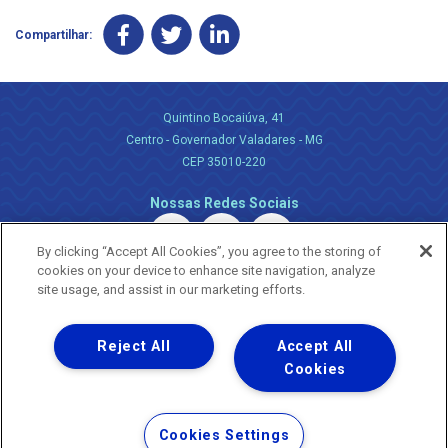
Compartilhar:
Quintino Bocaiúva, 41
Centro - Governador Valadares - MG
CEP 35010-220
Nossas Redes Sociais
By clicking “Accept All Cookies”, you agree to the storing of
cookies on your device to enhance site navigation, analyze
site usage, and assist in our marketing efforts.
Reject All
Accept All
Uma empresa
Copyright ® 2026 - Todos os Direitos Reservados.
Cookies
Nossa natureza movimenta a vida
Termos Gerais de Uso de Sites e Aplicativos
Cookies Settings