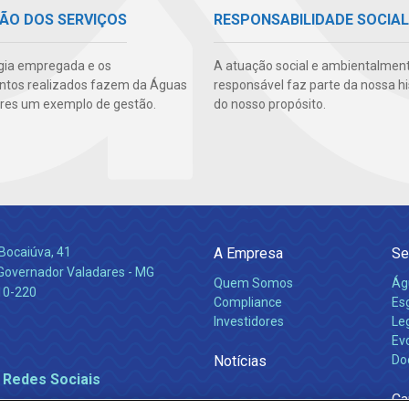
ÃO DOS SERVIÇOS
RESPONSABILIDADE SOCIAL
gia empregada e os
A atuação social e ambientalmen
ntos realizados fazem da Águas
responsável faz parte da nossa hi
res um exemplo de gestão.
do nosso propósito.
Bocaiúva, 41
A Empresa
Se
 Governador Valadares - MG
Quem Somos
Ág
10-220
Compliance
Es
Investidores
Leg
Ev
Notícias
Do
 Redes Sociais
Ca