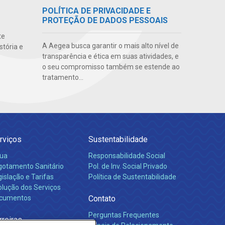
POLÍTICA DE PRIVACIDADE E
PROTEÇÃO DE DADOS PESSOAIS
te
A Aegea busca garantir o mais alto nível de
stória e
transparência e ética em suas atividades, e
o seu compromisso também se estende ao
tratamento...
rviços
Sustentabilidade
ua
Responsabilidade Social
gotamento Sanitário
Pol. de Inv. Social Privado
islação e Tarifas
Política de Sustentabilidade
olução dos Serviços
cumentos
Contato
Perguntas Frequentes
rreiras