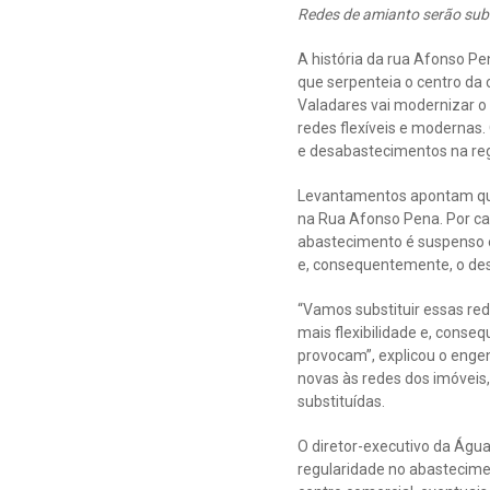
Redes de amianto serão subs
A história da rua Afonso Pe
que serpenteia o centro da
Valadares vai modernizar o
redes flexíveis e modernas.
e desabastecimentos na reg
Levantamentos apontam qu
na Rua Afonso Pena. Por ca
abastecimento é suspenso e
e, consequentemente, o des
“Vamos substituir essas re
mais flexibilidade e, conse
provocam”, explicou o engenh
novas às redes dos imóveis
substituídas.
O diretor-executivo da Água
regularidade no abastecime