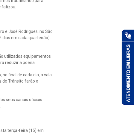
stamos trabalhando para
nfatizou.
tro e José Rodrigues, no São
2 dias em cada quarteirão),
ão utilizados equipamentos
ra reduzir a poeira.
o final de cada dia, a vala
 de Trânsito farão o
s seus canais oficiais
.
sta terça-feira (15) em