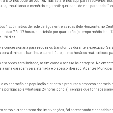
 transtornos poderão ocorrer, mas estaremos aqui para resolvê-los. E
ras, impulsionar o comércio e garantir qualidade de vida para todos”, e
dos 1.200 metros de rede de água entre as ruas Belo Horizonte, no Cen
ada das 7 às 17 horas, quarteirão por quarteirão (o tempo médio é de 1
 120 dias.
a concessionária para reduzir os transtornos durante a execução. Ser
para diminuir o barulho; e caminhão-pipa nos horários mais críticos, pa
em obras será limitado, assim como o acesso às garagens. No entanto, n
e a uma garagem será aterrada e o acesso liberado. Agentes Municipais
a colaboração da população e orienta a procurar a empresa por meio do
a por ligação e whatsapp 24 horas por dia), sempre que for necessário
im como o cronograma das intervenções, foi apresentada e debatida ne