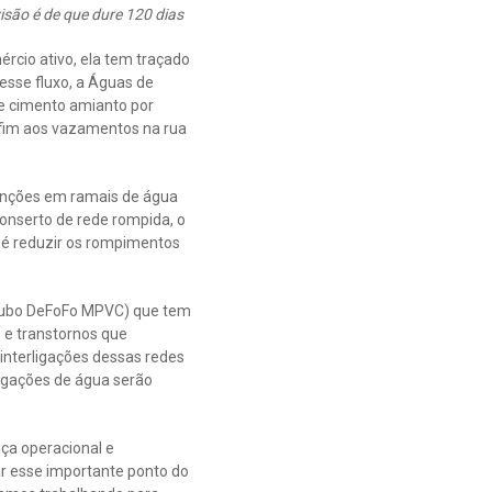
isão é de que dure 120 dias
rcio ativo, ela tem traçado
esse fluxo, a Águas de
de cimento amianto por
o fim aos vazamentos na rua
nções em ramais de água
onserto de rede rompida, o
 é reduzir os rompimentos
ubo DeFoFo MPVC) que tem
s e transtornos que
 interligações dessas redes
igações de água serão
ça operacional e
ar esse importante ponto do