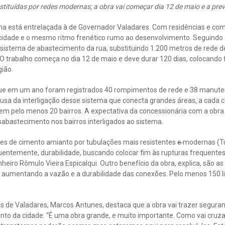
tituídas por redes modernas; a obra vai começar dia 12 de maio e a prev
na está entrelaçada à de Governador Valadares. Com residências e comé
 cidade e o mesmo ritmo frenético rumo ao desenvolvimento. Seguindo 
 sistema de abastecimento da rua, substituindo 1.200 metros de rede 
 O trabalho começa no dia 12 de maio e deve durar 120 dias, colocand
ião.
e em um ano foram registrados 40 rompimentos de rede e 38 manute
usa da interligação desse sistema que conecta grandes áreas, a cada c
m pelo menos 20 bairros. A expectativa da concessionária com a obra
abastecimento nos bairros interligados ao sistema.
des de cimento amianto por tubulações mais resistentes
e
modernas (T
quentemente, durabilidade, buscando colocar fim às rupturas frequente
eiro Rômulo Vieira Espicalqui. Outro benefício da obra, explica, são as
, aumentando a vazão e a durabilidade das conexões. Pelo menos 150 l
s de Valadares, Marcos Antunes, destaca que a obra vai trazer seguran
nto da cidade. “É uma obra grande, e muito importante. Como vai cruz