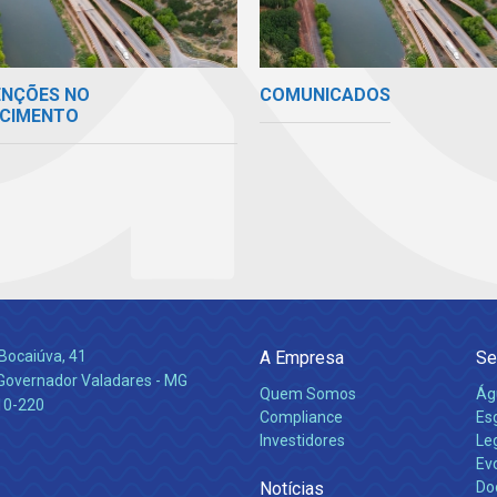
ENÇÕES NO
COMUNICADOS
CIMENTO
Bocaiúva, 41
A Empresa
Se
 Governador Valadares - MG
Quem Somos
Ág
10-220
Compliance
Es
Investidores
Leg
Ev
Notícias
Do