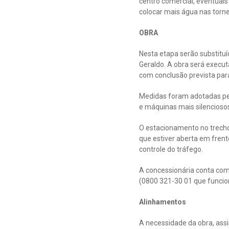
centro comercial, eventuais
colocar mais água nas tornei
OBRA
Nesta etapa serão substituí
Geraldo. A obra será execut
com conclusão prevista para
Medidas foram adotadas pel
e máquinas mais silenciosos 
O estacionamento no trecho 
que estiver aberta em frent
controle do tráfego.
A concessionária conta com 
(0800 321-30 01 que funcion
Alinhamentos
A necessidade da obra, ass