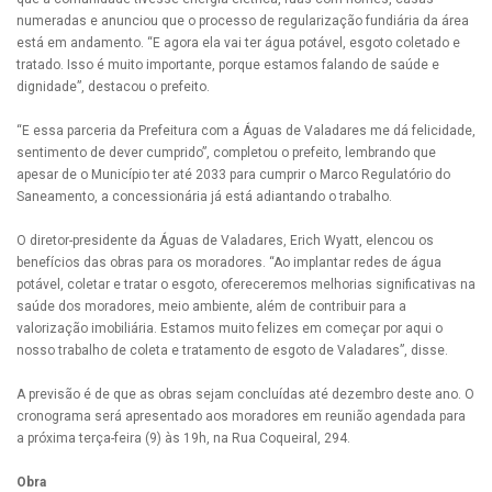
numeradas e anunciou que o processo de regularização fundiária da área
está em andamento. “E agora ela vai ter água potável, esgoto coletado e
tratado. Isso é muito importante, porque estamos falando de saúde e
dignidade”, destacou o prefeito.
“E essa parceria da Prefeitura com a Águas de Valadares me dá felicidade,
sentimento de dever cumprido”, completou o prefeito, lembrando que
apesar de o Município ter até 2033 para cumprir o Marco Regulatório do
Saneamento, a concessionária já está adiantando o trabalho.
O diretor-presidente da Águas de Valadares, Erich Wyatt, elencou os
benefícios das obras para os moradores. “Ao implantar redes de água
potável, coletar e tratar o esgoto, ofereceremos melhorias significativas na
saúde dos moradores, meio ambiente, além de contribuir para a
valorização imobiliária. Estamos muito felizes em começar por aqui o
nosso trabalho de coleta e tratamento de esgoto de Valadares”, disse.
A previsão é de que as obras sejam concluídas até dezembro deste ano. O
cronograma será apresentado aos moradores em reunião agendada para
a próxima terça-feira (9) às 19h, na Rua Coqueiral, 294.
Obra