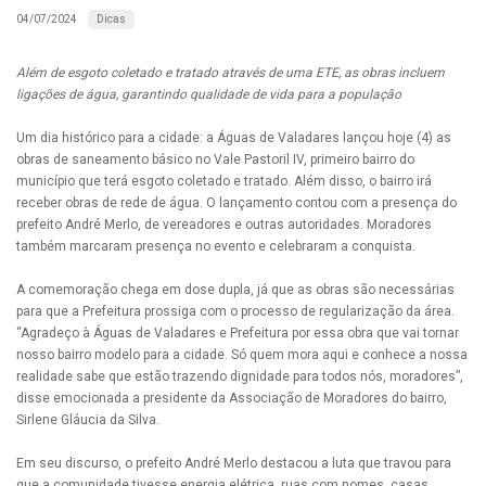
Dicas
04/07/2024
Além de esgoto coletado e tratado através de uma ETE, as obras incluem
ligações de água, garantindo qualidade de vida para a população
Um dia histórico para a cidade: a Águas de Valadares lançou hoje (4) as
obras de saneamento básico no Vale Pastoril IV, primeiro bairro do
município que terá esgoto coletado e tratado. Além disso, o bairro irá
receber obras de rede de água. O lançamento contou com a presença do
prefeito André Merlo, de vereadores e outras autoridades. Moradores
também marcaram presença no evento e celebraram a conquista.
A comemoração chega em dose dupla, já que as obras são necessárias
para que a Prefeitura prossiga com o processo de regularização da área.
“Agradeço à Águas de Valadares e Prefeitura por essa obra que vai tornar
nosso bairro modelo para a cidade. Só quem mora aqui e conhece a nossa
realidade sabe que estão trazendo dignidade para todos nós, moradores”,
disse emocionada a presidente da Associação de Moradores do bairro,
Sirlene Gláucia da Silva.
Em seu discurso, o prefeito André Merlo destacou a luta que travou para
que a comunidade tivesse energia elétrica, ruas com nomes, casas