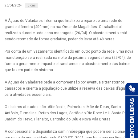
Dicas
26/04/2024
A Águas de Valadares informa que finalizou o reparo de uma rede de
grande diâmetro (400mm) na rua Omar de Magalhães. O trabalho foi
realizado durante toda essa madrugada (26/04). O abastecimento está
sendo retomado de forma gradativa, podendo levar até 48 horas.
Por conta de um vazamento identificado em outro ponto da rede, uma nova
manutenção será realizada na noite da próxima segunda-feira (29/04), de
forma a gerar menor impacto e transtornos no abastecimento dos bairros
que fazem parte do sistema.
A Águas de Valadares pede a compreensão por eventuais transtornos
causados e orienta a população que utilize a reserva das caixas d’água
para atividades essenciais.
Os bairros afetados são: Altinópolis, Palmeiras, Mãe de Deus, Santo
Antônio, Turmalina, Retiro dos Lagos, Sertão do Rio Doce I e II, Santa Paula,
Jardim do Trevo, Planalto, Cantinho do Céu e Nova Vila Bretas.
A concessionária disponibiliza caminhões-pipa que podem ser acionados,
em caso de necessidade, pelo 0800 321 3001, que funciona por ligação ou