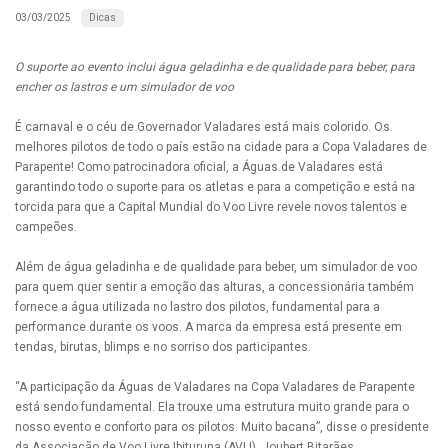
Dicas
03/03/2025
O suporte ao evento inclui água geladinha e de qualidade para beber, para
encher os lastros e um simulador de voo
É carnaval e o céu de Governador Valadares está mais colorido. Os
melhores pilotos de todo o país estão na cidade para a Copa Valadares de
Parapente! Como patrocinadora oficial, a Águas de Valadares está
garantindo todo o suporte para os atletas e para a competição e está na
torcida para que a Capital Mundial do Voo Livre revele novos talentos e
campeões.
Além de água geladinha e de qualidade para beber, um simulador de voo
para quem quer sentir a emoção das alturas, a concessionária também
fornece a água utilizada no lastro dos pilotos, fundamental para a
performance durante os voos. A marca da empresa está presente em
tendas, birutas, blimps e no sorriso dos participantes.
“A participação da Águas de Valadares na Copa Valadares de Parapente
está sendo fundamental. Ela trouxe uma estrutura muito grande para o
nosso evento e conforto para os pilotos. Muito bacana”, disse o presidente
da Associação de Voo Livre Ibituruna (AVLI), Joubert Bitarães.