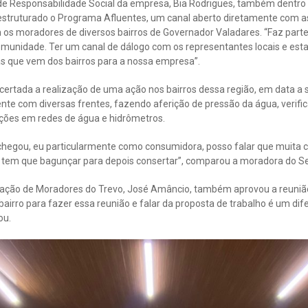
 Responsabilidade Social da empresa, Bia Rodrigues, também dentro 
estruturado o Programa Afluentes, um canal aberto diretamente com as
 os moradores de diversos bairros de Governador Valadares. “Faz par
munidade. Ter um canal de dálogo com os representantes locais e esta
s que vem dos bairros para a nossa empresa”.
 acertada a realização de uma ação nos bairros dessa região, em data a 
nte com diversas frentes, fazendo aferição de pressão da água, verif
ções em redes de água e hidrômetros.
hegou, eu particularmente como consumidora, posso falar que muita 
 tem que bagunçar para depois consertar”, comparou a moradora do Ser
iação de Moradores do Trevo, José Amâncio, também aprovou a reunião
bairro para fazer essa reunião e falar da proposta de trabalho é um dife
ou.