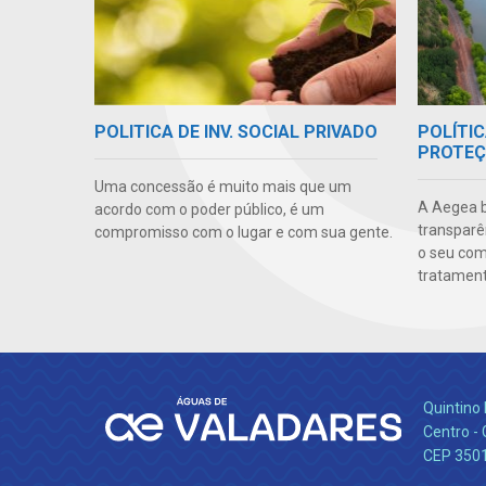
POLÍTIC
POLITICA DE INV. SOCIAL PRIVADO
PROTEÇ
Uma concessão é muito mais que um
A Aegea bu
acordo com o poder público, é um
transparên
compromisso com o lugar e com sua gente.
o seu co
tratamento
Quintino 
Centro -
CEP 350