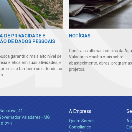
A DE PRIVACIDADE E
NOTÍCIAS
ÃO DE DADOS PESSOAIS
Confira as últimas notícias da Ág
sca garantir o mais alto nível de
Valadares e saiba mais sobre
cia e ética em suas atividades, e
abastecimento, obras, programas
mpromisso também se estende ao
projetos.
...
Bocaiúva, 41
A Empresa
Se
 Governador Valadares - MG
Quem Somos
Ág
10-220
Compliance
Es