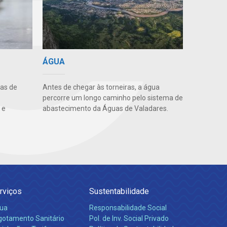
ÁGUA
uas de
Antes de chegar às torneiras, a água
percorre um longo caminho pelo sistema de
 e
abastecimento da Águas de Valadares.
rviços
Sustentabilidade
ua
Responsabilidade Social
gotamento Sanitário
Pol. de Inv. Social Privado