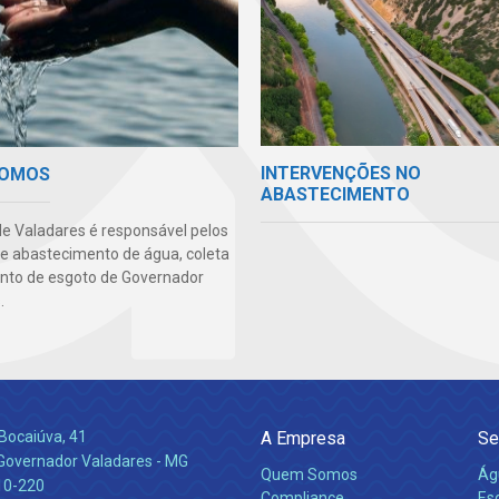
INTERVENÇÕES NO
SOMOS
ABASTECIMENTO
e Valadares é responsável pelos
de abastecimento de água, coleta
nto de esgoto de Governador
.
Bocaiúva, 41
A Empresa
Se
 Governador Valadares - MG
Quem Somos
Ág
10-220
Compliance
Es