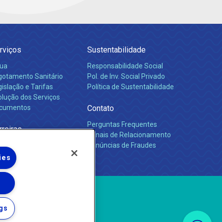
rviços
Sustentabilidade
ua
Responsabilidade Social
gotamento Sanitário
Pol. de Inv. Social Privado
islação e Tarifas
Política de Sustentabilidade
olução dos Serviços
cumentos
Contato
Perguntas Frequentes
rreiras
Canais de Relacionamento
Denúncias de Fraudes
ies
gs