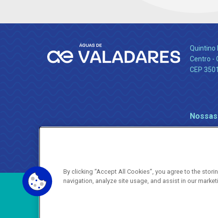
Quintino 
Centro -
CEP 350
Nossas
By clicking “Accept All Cookies”, you agree to the stor
navigation, analyze site usage, and assist in our market