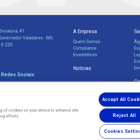
Bocaiúva, 41
A Empresa
Se
 Governador Valadares - MG
Quem Somos
Ág
10-220
Compliance
Es
Investidores
Leg
Ev
Notícias
Do
 Redes Sociais
Ca
Accept All Cook
ing of cookies on your device to enhance site
Reject All
ing efforts.
Uma empresa
Copyright ® 2026 - Todos os Direitos Reservados.
Nossa natureza movimenta a vida
Cookies Settin