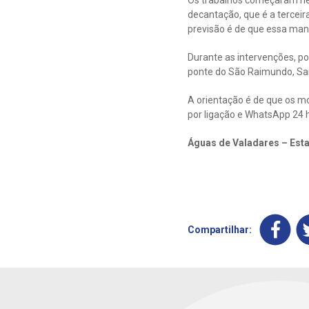
Os trabalhos começaram ne
decantação, que é a terceir
previsão é de que essa manu
Durante as intervenções, po
ponte do São Raimundo, San
A orientação é de que os m
por ligação e WhatsApp 24 h
Águas de Valadares – Est
Compartilhar: