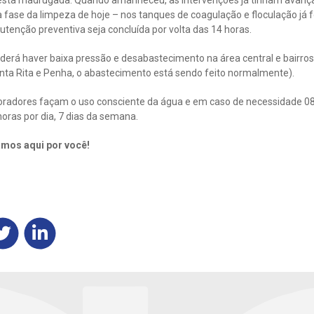
sta madrugada. Quando amanheceu, as intervenções já tinham avança
a fase da limpeza de hoje – nos tanques de coagulação e floculação já 
tenção preventiva seja concluída por volta das 14 horas.
derá haver baixa pressão e desabastecimento na área central e bairros
ta Rita e Penha, o abastecimento está sendo feito normalmente).
oradores façam o uso consciente da água e em caso de necessidade 0
oras por dia, 7 dias da semana.
amos aqui por você!