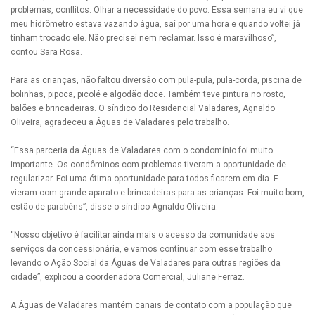
problemas, conflitos. Olhar a necessidade do povo. Essa semana eu vi que
meu hidrômetro estava vazando água, saí por uma hora e quando voltei já
tinham trocado ele. Não precisei nem reclamar. Isso é maravilhoso”,
contou Sara Rosa.
Para as crianças, não faltou diversão com pula-pula, pula-corda, piscina de
bolinhas, pipoca, picolé e algodão doce. Também teve pintura no rosto,
balões e brincadeiras. O síndico do Residencial Valadares, Agnaldo
Oliveira, agradeceu a Águas de Valadares pelo trabalho.
“Essa parceria da Águas de Valadares com o condomínio foi muito
importante. Os condôminos com problemas tiveram a oportunidade de
regularizar. Foi uma ótima oportunidade para todos ficarem em dia. E
vieram com grande aparato e brincadeiras para as crianças. Foi muito bom,
estão de parabéns”, disse o síndico Agnaldo Oliveira.
“Nosso objetivo é facilitar ainda mais o acesso da comunidade aos
serviços da concessionária, e vamos continuar com esse trabalho
levando o Ação Social da Águas de Valadares para outras regiões da
cidade”, explicou a coordenadora Comercial, Juliane Ferraz.
A Águas de Valadares mantém canais de contato com a população que